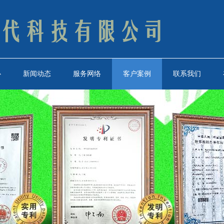
心
新闻动态
服务网络
客户案例
联系我们