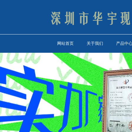
网站首页
关于我们
产品中