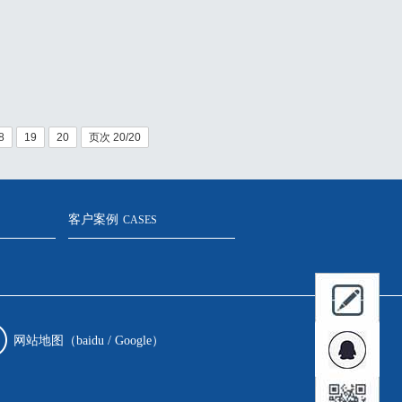
8
19
20
页次 20/20
客户案例
S
CASES
网站地图（
baidu
/
Google
）