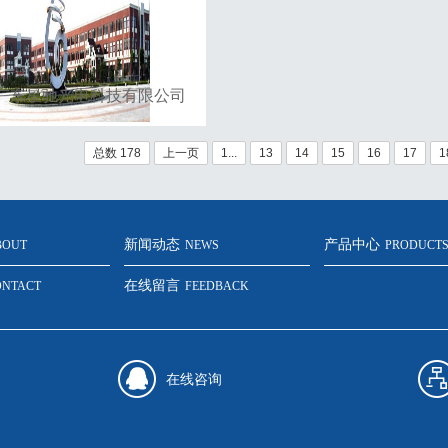
广东星驰光电科技有限公司
总数 178
上一页
1...
13
14
15
16
17
1
新闻动态
产品中心
BOUT
NEWS
PRODUCT
在线留言
ONTACT
FEEDBACK
在线咨询